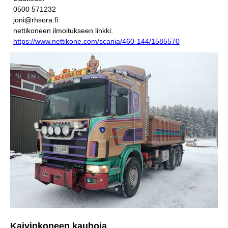
0500 571232
joni@rhsora.fi
nettikoneen ilmoitukseen linkki:
https://www.nettikone.com/scania/460-144/1585570
Kaivinkoneen kauhoja